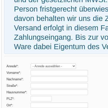
Person fristgerecht überwi
davon behalten wir uns die 
Versand erfolgt in diesem Fa
Zahlungseingang. Bis zur vo
Ware dabei Eigentum des Ve
Anrede
*
:
Vorname
*
:
Nachname
*
:
Straße
*
:
Hausnummer
*
:
PLZ
*
:
Ort
*
: